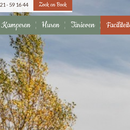
Zoek en Boek
21 - 59 16 44
Kamperen
Huren
Tarieven
Facilitei