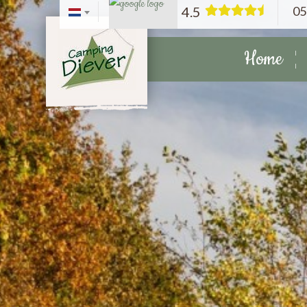
05
4.5
Home