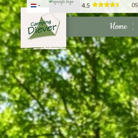
05
4.5
Home