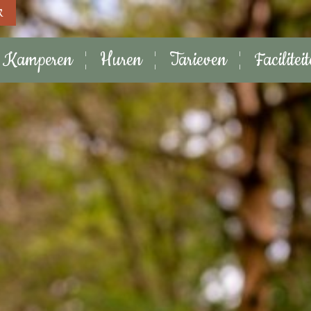
k
Kamperen
Huren
Tarieven
Facilitei